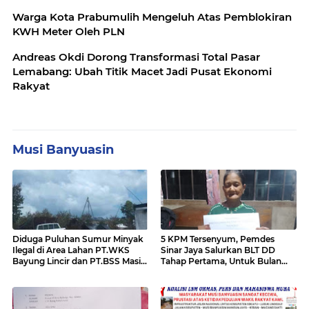
Warga Kota Prabumulih Mengeluh Atas Pemblokiran
KWH Meter Oleh PLN
Andreas Okdi Dorong Transformasi Total Pasar
Lemabang: Ubah Titik Macet Jadi Pusat Ekonomi
Rakyat
Musi Banyuasin
Diduga Puluhan Sumur Minyak
5 KPM Tersenyum, Pemdes
Ilegal di Area Lahan PT.WKS
Sinar Jaya Salurkan BLT DD
Bayung Lincir dan PT.BSS Masi
Tahap Pertama, Untuk Bulan
Ada Yang Beroperasi,"Publik
Januari - April
Desak Kapolda Sumsel Turun
Kelapangan Sikat Bersih Mafia
Minyak di Area Tersebut