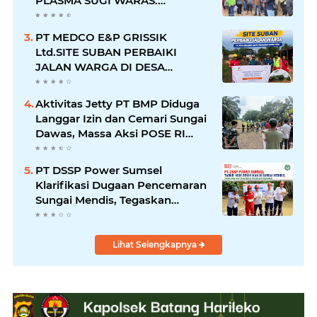
PLASMA SUGI WARAS:
KEWAJIBAN TELAH DIPENUHI,
PETANI SUDAH TERIMA HASIL
PT MEDCO E&P GRISSIK
Ltd.SITE SUBAN PERBAIKI
JALAN WARGA DI DESA
MACANG SAKTI KECAMATAN
SANGA DESA
Aktivitas Jetty PT BMP Diduga
Langgar Izin dan Cemari Sungai
Dawas, Massa Aksi POSE RI
bersama Barikade 98 Minta
Pemerintah Usut Tuntas
PT DSSP Power Sumsel
Klarifikasi Dugaan Pencemaran
Sungai Mendis, Tegaskan
Operasional Sesuai Aturan
Lihat Selengkapnya