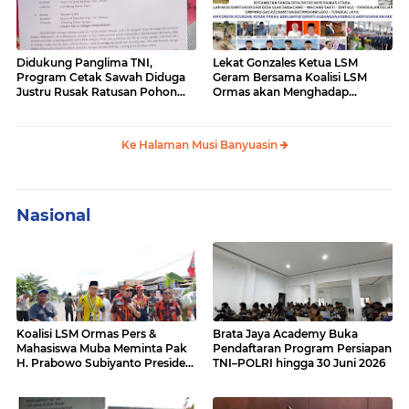
Didukung Panglima TNI,
Lekat Gonzales Ketua LSM
Program Cetak Sawah Diduga
Geram Bersama Koalisi LSM
Justru Rusak Ratusan Pohon
Ormas akan Menghadap
Karet Masyarakat Bailangu
Gubernur Sumsel Terkait
Kerusakan Jalan Lintas Tengah
Palembang-Lubuk Lingau
Ke Halaman Musi Banyuasin
Nasional
Koalisi LSM Ormas Pers &
Brata Jaya Academy Buka
Mahasiswa Muba Meminta Pak
Pendaftaran Program Persiapan
H. Prabowo Subiyanto Presiden
TNI–POLRI hingga 30 Juni 2026
untuk turun Cek Jalan Nasional
Sumatera Hancur Lebur, Rusak
parah dan Amburadul.