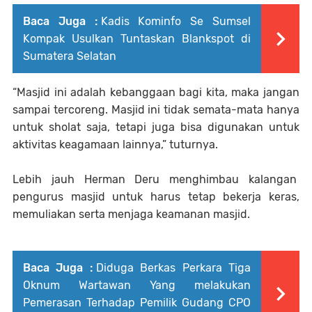
Baca Juga :
Kadis Kominfo Se Sumsel
Kompak Usulkan Tuntaskan Blankspot di
Sumatera Selatan
“Masjid ini adalah kebanggaan bagi kita, maka jangan
sampai tercoreng. Masjid ini tidak semata-mata hanya
untuk sholat saja, tetapi juga bisa digunakan untuk
aktivitas keagamaan lainnya,” tuturnya.
Lebih jauh Herman Deru menghimbau kalangan
pengurus masjid untuk harus tetap bekerja keras,
memuliakan serta menjaga keamanan masjid.
Baca Juga :
Diduga Berkas Perkara Tiga
Oknum Wartawan Yang melakukan
Pemerasan Terhadap Pemilik Gudang CPO