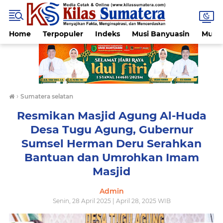
Home
Terpopuler
Indeks
Musi Banyuasin
Muba
›
Sumatera selatan
Resmikan Masjid Agung Al-Huda
Desa Tugu Agung, Gubernur
Sumsel Herman Deru Serahkan
Bantuan dan Umrohkan Imam
Masjid
Admin
Senin, 28 April 2025 | April 28, 2025 WIB