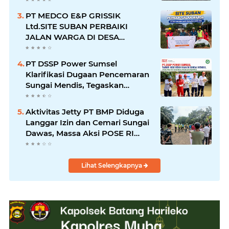
PT MEDCO E&P GRISSIK
Ltd.SITE SUBAN PERBAIKI
JALAN WARGA DI DESA
MACANG SAKTI KECAMATAN
SANGA DESA
PT DSSP Power Sumsel
Klarifikasi Dugaan Pencemaran
Sungai Mendis, Tegaskan
Operasional Sesuai Aturan
Aktivitas Jetty PT BMP Diduga
Langgar Izin dan Cemari Sungai
Dawas, Massa Aksi POSE RI
bersama Barikade 98 Minta
Pemerintah Usut Tuntas
Lihat Selengkapnya