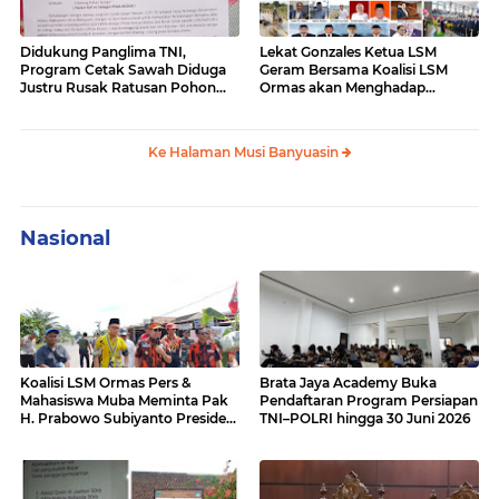
Didukung Panglima TNI,
Lekat Gonzales Ketua LSM
Program Cetak Sawah Diduga
Geram Bersama Koalisi LSM
Justru Rusak Ratusan Pohon
Ormas akan Menghadap
Karet Masyarakat Bailangu
Gubernur Sumsel Terkait
Kerusakan Jalan Lintas Tengah
Palembang-Lubuk Lingau
Ke Halaman Musi Banyuasin
Nasional
Koalisi LSM Ormas Pers &
Brata Jaya Academy Buka
Mahasiswa Muba Meminta Pak
Pendaftaran Program Persiapan
H. Prabowo Subiyanto Presiden
TNI–POLRI hingga 30 Juni 2026
untuk turun Cek Jalan Nasional
Sumatera Hancur Lebur, Rusak
parah dan Amburadul.