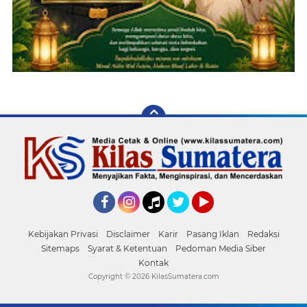
Facebook
Instagram
Tiktok
Twitter
YouTube
Kebijakan Privasi
Disclaimer
Karir
Pasang Iklan
Redaksi
Sitemaps
Syarat & Ketentuan
Pedoman Media Siber
Kontak
Copyright ©
2026 KilasSumatera.com