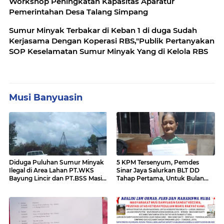
Workshop Peningkatan Kapasitas Aparatur
Pemerintahan Desa Talang Simpang
Sumur Minyak Terbakar di Keban 1 di duga Sudah
Kerjasama Dengan Koperasi RBS,"Publik Pertanyakan
SOP Keselamatan Sumur Minyak Yang di Kelola RBS
Musi Banyuasin
Diduga Puluhan Sumur Minyak
5 KPM Tersenyum, Pemdes
Ilegal di Area Lahan PT.WKS
Sinar Jaya Salurkan BLT DD
Bayung Lincir dan PT.BSS Masi
Tahap Pertama, Untuk Bulan
Ada Yang Beroperasi,"Publik
Januari - April
Desak Kapolda Sumsel Turun
Kelapangan Sikat Bersih Mafia
Minyak di Area Tersebut