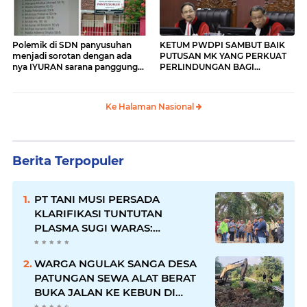
Polemik di SDN panyusuhan
KETUM PWDPI SAMBUT BAIK
menjadi sorotan dengan ada
PUTUSAN MK YANG PERKUAT
nya IYURAN sarana panggung
PERLINDUNGAN BAGI
yang di beban kan kepada
WARTAWAN
orang tua siswa
Ke Halaman Nasional
Berita Terpopuler
PT TANI MUSI PERSADA
KLARIFIKASI TUNTUTAN
PLASMA SUGI WARAS:
KEWAJIBAN TELAH DIPENUHI,
PETANI SUDAH TERIMA HASIL
WARGA NGULAK SANGA DESA
PATUNGAN SEWA ALAT BERAT
BUKA JALAN KE KEBUN DI
KELURAHAN NGULAK