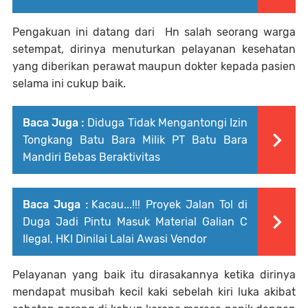
Pengakuan ini datang dari Hn salah seorang warga
setempat, dirinya menuturkan pelayanan kesehatan
yang diberikan perawat maupun dokter kepada pasien
selama ini cukup baik.
Baca Juga :
Diduga Tidak Mengantongi Izin
Tongkang Batu Bara Milik PT Batu Bara
Mandiri Bebas Beraktivitas
Baca Juga :
Kacau...!!! Proyek Jalan Tol di
Duga Jadi Pintu Masuk Material Galian C
Ilegal, HKI Dinilai Lalai Awasi Vendor
Pelayanan yang baik itu dirasakannya ketika dirinya
mendapat musibah kecil kaki sebelah kiri luka akibat