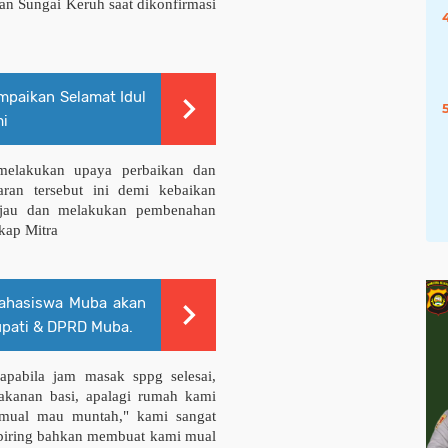
n Sungai Keruh saat dikonfirmasi
mpaikan Selamat Idul
mi
melakukan upaya perbaikan dan
aran tersebut ini demi kebaikan
njau dan melakukan pembenahan
gkap Mitra
Mahasiswa Muba akan
upati & DPRD Muba.
pabila jam masak sppg selesai,
akanan basi, apalagi rumah kami
 mual mau muntah," kami sangat
 piring bahkan membuat kami mual