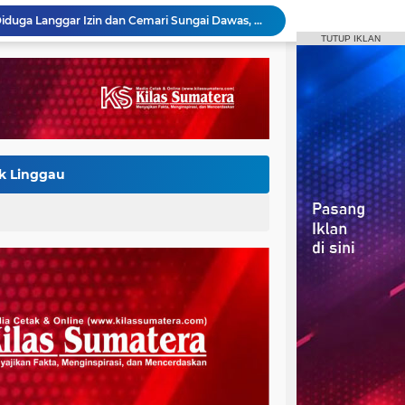
PT MEDCO E&P GRISSIK Ltd.SITE SUBAN PERBAIKI JALAN WARGA DI DESA MACANG SAKTI KECAMATAN SANGA DESA
TUTUP IKLAN
WARGA NGULAK SANGA DESA PATUNGAN SEWA ALAT BERAT BUKA JALAN KE KEBUN DI KELURAHAN NGULAK
PT TANI MUSI PERSADA KLARIFIKASI TUNTUTAN PLASMA SUGI WARAS: KEWAJIBAN TELAH DIPENUHI, PETANI SUDAH TERIMA HASIL
Kegiatan Rutin Posyandu Anggrek Desa Baru Jaya, Pemberian Makanan Tambahan Bagi Balita dan Bumil
Kepala Desa Sindang Marga Siapkan Air dan Tangki Bentor 600 Liter untuk Bantu Warga Hadapi Musim Kemarau
Posyandu Bunda Rutin Setiap Bulan Tingkatkan Kesehatan Balita dan Ibu Hamil di Desa Pagar Kaya
Pemdes Setia Jaya Salurkan BLT DD Tahap II, Untuk Bulan April - Juni 2026
Kerja Keras Pemdes Baru Jaya Dan Masyarakat, Terbayarkan Usulan Pengecoran Jalan Oleh PT.Pertamina Segera Dilaksanakan
k Linggau
elar Program Mengajar di SDN 3 Kaliberau
Aktivitas Jetty PT BMP Diduga Langgar Izin dan Cemari Sungai Dawas, Massa Aksi POSE RI bersama Barikade 98 Minta Pemerintah Usut Tuntas