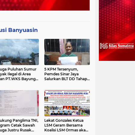
si Banyuasin
uga Puluhan Sumur
5 KPM Tersenyum,
yak Ilegal di Area
Pemdes Sinar Jaya
han PT.WKS Bayung
Salurkan BLT DD Tahap
cir dan PT.BSS Masi
Pertama, Untuk Bulan
 Yang
Januari - April
operasi,"Publik
ak Kapolda Sumsel
un Kelapangan Sikat
sih Mafia Minyak di
a Tersebut
ukung Panglima TNI,
Lekat Gonzales Ketua
gram Cetak Sawah
LSM Geram Bersama
uga Justru Rusak
Koalisi LSM Ormas akan
usan Pohon Karet
Menghadap Gubernur