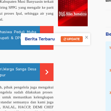
sor
Kabupaten Musi Banyuasin terkait
IYU
iring SPPG yang mengalir ke parit
pan
kan
ui proses Ipal, sehingga air yang
sis
al.
ahasiwa Peduli Muba
Be
×
 Bupati & DPRD Muba
Berita Terbaru
UPDATE
ri,Warga Sanga Desa
mpur
ah, pihak pengelola juga mengakui
ngelola sudah dilakukan proses
s untuk memastikan kelengkapan
h standar semuanya dan kami juga
SLHS, HALAL, HACCP, DEMI CHEF