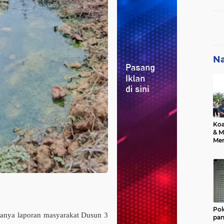
Mas
Na
Koa
& M
Mem
Pra
Pre
Cek
Sum
Rus
Amb
Pol
nya laporan masyarakat Dusun 3
pan