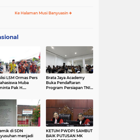
yarakat Bailangu
Sumsel Terkait
Kerusakan Jalan Lintas
Ke Halaman Musi Banyuasin
Tengah Palembang-
Lubuk Lingau
sional
lisi LSM Ormas Pers
Brata Jaya Academy
ahasiswa Muba
Buka Pendaftaran
inta Pak H.
Program Persiapan TNI–
bowo Subiyanto
POLRI hingga 30 Juni
siden untuk turun
2026
 Jalan Nasional
atera Hancur Lebur,
ak parah dan
uradul.
emik di SDN
KETUM PWDPI SAMBUT
yusuhan menjadi
BAIK PUTUSAN MK