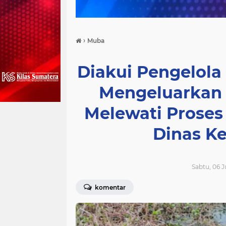
›
Muba
Diakui Pengelola
Mengeluarkan 
Melewati Proses
Dinas K
Sabtu, 06 J
komentar