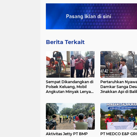
Berita Terkait
Sempat Dikandangkan di
Pertaruhkan Nyawa
Polsek Keluang, Mobil
Damkar Sanga Des
Angkutan Minyak Lenyap
Jinakkan Api di Bali
Misterius, Barikade 98 dan
Kebakaran Hebat De
POSE RI Bakal Demo
Balui
Aktivitas Jetty PT BMP
PT MEDCO E&P GRI