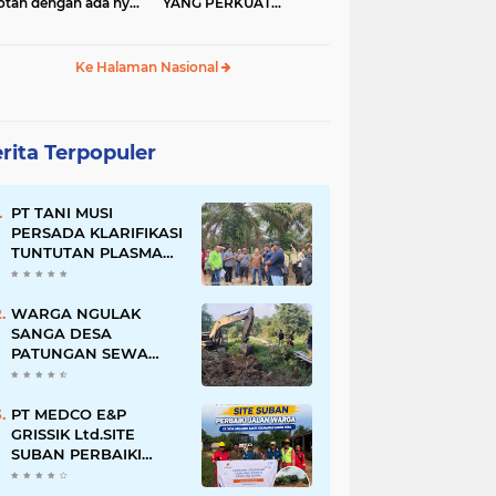
otan dengan ada nya
YANG PERKUAT
RAN sarana
PERLINDUNGAN BAGI
ggung yang di beban
WARTAWAN
 kepada orang tua
Ke Halaman Nasional
wa
rita Terpopuler
PT TANI MUSI
PERSADA KLARIFIKASI
TUNTUTAN PLASMA
SUGI WARAS:
KEWAJIBAN TELAH
DIPENUHI, PETANI
WARGA NGULAK
SUDAH TERIMA HASIL
SANGA DESA
PATUNGAN SEWA
ALAT BERAT BUKA
JALAN KE KEBUN DI
KELURAHAN NGULAK
PT MEDCO E&P
GRISSIK Ltd.SITE
SUBAN PERBAIKI
JALAN WARGA DI
DESA MACANG SAKTI