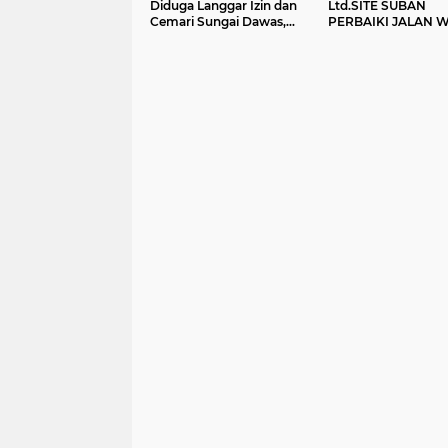
Diduga Langgar Izin dan
Ltd.SITE SUBAN
Cemari Sungai Dawas,
PERBAIKI JALAN 
Massa Aksi POSE RI
DI DESA MACANG 
bersama Barikade 98
KECAMATAN SANG
Minta Pemerintah Usut
DESA
Tuntas