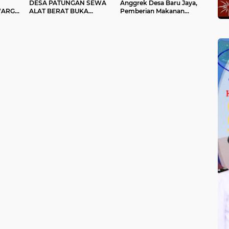
DESA PATUNGAN SEWA
Anggrek Desa Baru Jaya,
WARGA
ALAT BERAT BUKA
Pemberian Makanan
SAKTI
JALAN KE KEBUN DI
Tambahan Bagi Balita dan
A
KELURAHAN NGULAK
Bumil