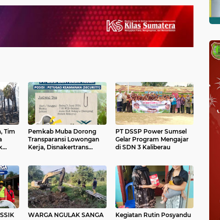
, Tim
Pemkab Muba Dorong
PT DSSP Power Sumsel
a
Transparansi Lowongan
Gelar Program Mengajar
k
Kerja, Disnakertrans
di SDN 3 Kaliberau
sa Air
Fasilitasi Seleksi Calon
Karyawan PT Musi
Banyuasin Indah
SSIK
WARGA NGULAK SANGA
Kegiatan Rutin Posyandu