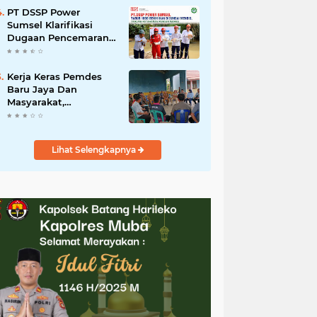
KECAMATAN SANGA
PT DSSP Power
DESA
Sumsel Klarifikasi
Dugaan Pencemaran
Sungai Mendis,
Tegaskan Operasional
Sesuai Aturan
Kerja Keras Pemdes
Baru Jaya Dan
Masyarakat,
Terbayarkan Usulan
Pengecoran Jalan
Oleh PT.Pertamina
Lihat Selengkapnya
Segera Dilaksanakan