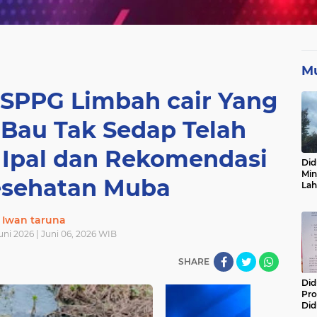
Mu
 SPPG Limbah cair Yang
Bau Tak Sedap Telah
 Ipal dan Rekomendasi
Did
Min
esehatan Muba
La
Lin
Ada
Iwan taruna
Ber
Des
uni 2026 | Juni 06, 2026 WIB
Tur
Ber
SHARE
Are
Did
Pro
Did
Rat