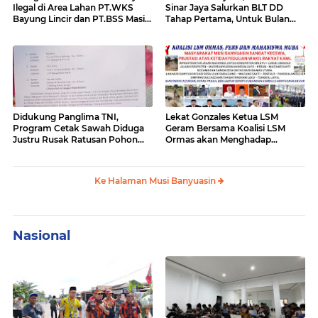
Ilegal di Area Lahan PT.WKS
Sinar Jaya Salurkan BLT DD
Bayung Lincir dan PT.BSS Masi
Tahap Pertama, Untuk Bulan
Ada Yang Beroperasi,"Publik
Januari - April
Desak Kapolda Sumsel Turun
Kelapangan Sikat Bersih Mafia
Minyak di Area Tersebut
Didukung Panglima TNI,
Lekat Gonzales Ketua LSM
Program Cetak Sawah Diduga
Geram Bersama Koalisi LSM
Justru Rusak Ratusan Pohon
Ormas akan Menghadap
Karet Masyarakat Bailangu
Gubernur Sumsel Terkait
Kerusakan Jalan Lintas Tengah
Palembang-Lubuk Lingau
Ke Halaman Musi Banyuasin
Nasional