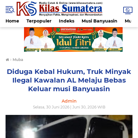
Home
Terpopuler
Indeks
Musi Banyuasin
Muba
›
Muba
Diduga Kebal Hukum, Truk Minyak
Ilegal Kawalan AL Melaju Bebas
Keluar musi Banyuasin
Admin
Selasa, 30 Juni 2026 | Juni 30, 2026 WIB