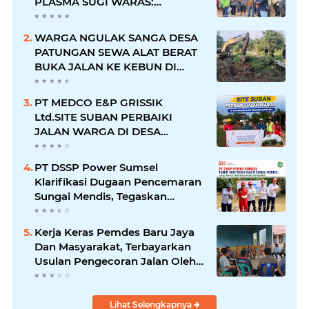
PLASMA SUGI WARAS:
KEWAJIBAN TELAH DIPENUHI,
PETANI SUDAH TERIMA HASIL
WARGA NGULAK SANGA DESA
PATUNGAN SEWA ALAT BERAT
BUKA JALAN KE KEBUN DI
KELURAHAN NGULAK
PT MEDCO E&P GRISSIK
Ltd.SITE SUBAN PERBAIKI
JALAN WARGA DI DESA
MACANG SAKTI KECAMATAN
SANGA DESA
PT DSSP Power Sumsel
Klarifikasi Dugaan Pencemaran
Sungai Mendis, Tegaskan
Operasional Sesuai Aturan
Kerja Keras Pemdes Baru Jaya
Dan Masyarakat, Terbayarkan
Usulan Pengecoran Jalan Oleh
PT.Pertamina Segera
Dilaksanakan
Lihat Selengkapnya