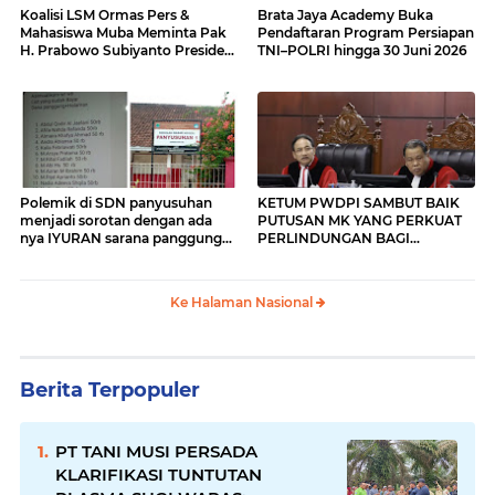
Koalisi LSM Ormas Pers &
Brata Jaya Academy Buka
Mahasiswa Muba Meminta Pak
Pendaftaran Program Persiapan
H. Prabowo Subiyanto Presiden
TNI–POLRI hingga 30 Juni 2026
untuk turun Cek Jalan Nasional
Sumatera Hancur Lebur, Rusak
parah dan Amburadul.
Polemik di SDN panyusuhan
KETUM PWDPI SAMBUT BAIK
menjadi sorotan dengan ada
PUTUSAN MK YANG PERKUAT
nya IYURAN sarana panggung
PERLINDUNGAN BAGI
yang di beban kan kepada
WARTAWAN
orang tua siswa
Ke Halaman Nasional
Berita Terpopuler
PT TANI MUSI PERSADA
KLARIFIKASI TUNTUTAN