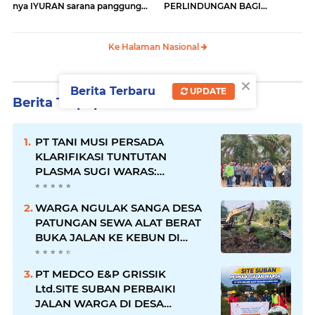
nya IYURAN sarana panggung
PERLINDUNGAN BAGI
yang di beban kan kepada
WARTAWAN
orang tua siswa
Ke Halaman Nasional
×
Berita Terbaru
UPDATE
Berita Terpopuler
PT TANI MUSI PERSADA
KLARIFIKASI TUNTUTAN
PLASMA SUGI WARAS:
KEWAJIBAN TELAH DIPENUHI,
PETANI SUDAH TERIMA HASIL
WARGA NGULAK SANGA DESA
PATUNGAN SEWA ALAT BERAT
BUKA JALAN KE KEBUN DI
KELURAHAN NGULAK
PT MEDCO E&P GRISSIK
Ltd.SITE SUBAN PERBAIKI
JALAN WARGA DI DESA