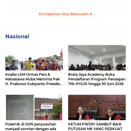
Karet Masyarakat Bailangu
Gubernur Sumsel Terkait
Kerusakan Jalan Lintas Tengah
Palembang-Lubuk Lingau
Ke Halaman Musi Banyuasin
Nasional
Koalisi LSM Ormas Pers &
Brata Jaya Academy Buka
Mahasiswa Muba Meminta Pak
Pendaftaran Program Persiapan
H. Prabowo Subiyanto Presiden
TNI–POLRI hingga 30 Juni 2026
untuk turun Cek Jalan Nasional
Sumatera Hancur Lebur, Rusak
parah dan Amburadul.
Polemik di SDN panyusuhan
KETUM PWDPI SAMBUT BAIK
menjadi sorotan dengan ada
PUTUSAN MK YANG PERKUAT