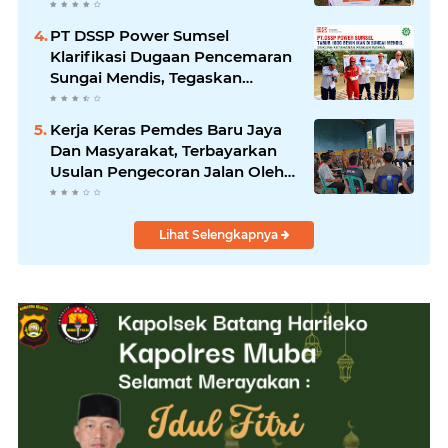
MACANG SAKTI KECAMATAN
SANGA DESA
PT DSSP Power Sumsel
Klarifikasi Dugaan Pencemaran
Sungai Mendis, Tegaskan
Operasional Sesuai Aturan
Kerja Keras Pemdes Baru Jaya
Dan Masyarakat, Terbayarkan
Usulan Pengecoran Jalan Oleh
PT.Pertamina Segera
Dilaksanakan
Lihat Selengkapnya