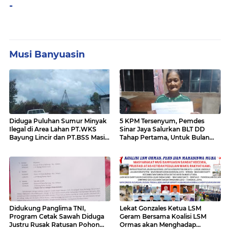
-
Musi Banyuasin
Diduga Puluhan Sumur Minyak
5 KPM Tersenyum, Pemdes
Ilegal di Area Lahan PT.WKS
Sinar Jaya Salurkan BLT DD
Bayung Lincir dan PT.BSS Masi
Tahap Pertama, Untuk Bulan
Ada Yang Beroperasi,"Publik
Januari - April
Desak Kapolda Sumsel Turun
Kelapangan Sikat Bersih Mafia
Minyak di Area Tersebut
Didukung Panglima TNI,
Lekat Gonzales Ketua LSM
Program Cetak Sawah Diduga
Geram Bersama Koalisi LSM
Justru Rusak Ratusan Pohon
Ormas akan Menghadap