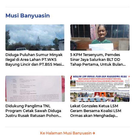
Musi Banyuasin
Diduga Puluhan Sumur Minyak
5 KPM Tersenyum, Pemdes
Ilegal di Area Lahan PT.WKS
Sinar Jaya Salurkan BLT DD
Bayung Lincir dan PT.BSS Masi
Tahap Pertama, Untuk Bulan
Ada Yang Beroperasi,"Publik
Januari - April
Desak Kapolda Sumsel Turun
Kelapangan Sikat Bersih Mafia
Minyak di Area Tersebut
Didukung Panglima TNI,
Lekat Gonzales Ketua LSM
Program Cetak Sawah Diduga
Geram Bersama Koalisi LSM
Justru Rusak Ratusan Pohon
Ormas akan Menghadap
Karet Masyarakat Bailangu
Gubernur Sumsel Terkait
Kerusakan Jalan Lintas Tengah
Palembang-Lubuk Lingau
Ke Halaman Musi Banyuasin