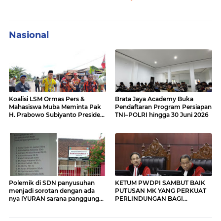
Nasional
Koalisi LSM Ormas Pers &
Brata Jaya Academy Buka
Mahasiswa Muba Meminta Pak
Pendaftaran Program Persiapan
H. Prabowo Subiyanto Presiden
TNI–POLRI hingga 30 Juni 2026
untuk turun Cek Jalan Nasional
Sumatera Hancur Lebur, Rusak
parah dan Amburadul.
Polemik di SDN panyusuhan
KETUM PWDPI SAMBUT BAIK
menjadi sorotan dengan ada
PUTUSAN MK YANG PERKUAT
nya IYURAN sarana panggung
PERLINDUNGAN BAGI
yang di beban kan kepada
WARTAWAN
orang tua siswa