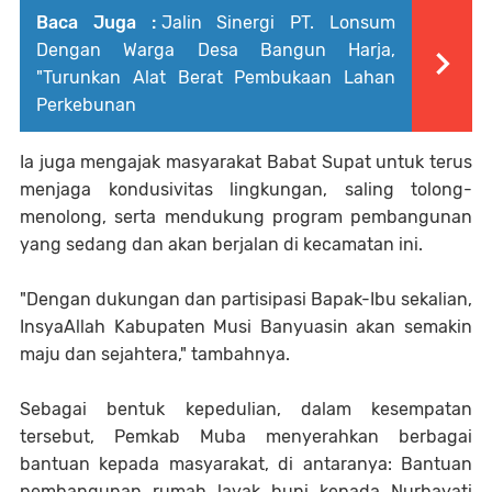
Baca Juga :
Jalin Sinergi PT. Lonsum
Dengan Warga Desa Bangun Harja,
"Turunkan Alat Berat Pembukaan Lahan
Perkebunan
Ia juga mengajak masyarakat Babat Supat untuk terus
menjaga kondusivitas lingkungan, saling tolong-
menolong, serta mendukung program pembangunan
yang sedang dan akan berjalan di kecamatan ini.
"Dengan dukungan dan partisipasi Bapak-Ibu sekalian,
InsyaAllah Kabupaten Musi Banyuasin akan semakin
maju dan sejahtera," tambahnya.
Sebagai bentuk kepedulian, dalam kesempatan
tersebut, Pemkab Muba menyerahkan berbagai
bantuan kepada masyarakat, di antaranya: Bantuan
pembangunan rumah layak huni kepada Nurhayati