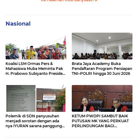
Nasional
Koalisi LSM Ormas Pers &
Brata Jaya Academy Buka
Mahasiswa Muba Meminta Pak
Pendaftaran Program Persiapan
H. Prabowo Subiyanto Presiden
TNI–POLRI hingga 30 Juni 2026
untuk turun Cek Jalan Nasional
Sumatera Hancur Lebur, Rusak
parah dan Amburadul.
Polemik di SDN panyusuhan
KETUM PWDPI SAMBUT BAIK
menjadi sorotan dengan ada
PUTUSAN MK YANG PERKUAT
nya IYURAN sarana panggung
PERLINDUNGAN BAGI
yang di beban kan kepada
WARTAWAN
orang tua siswa