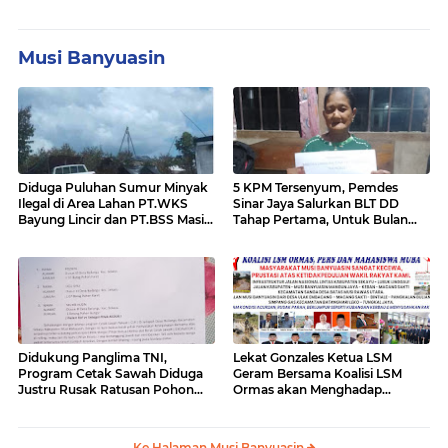
Musi Banyuasin
Diduga Puluhan Sumur Minyak
5 KPM Tersenyum, Pemdes
Ilegal di Area Lahan PT.WKS
Sinar Jaya Salurkan BLT DD
Bayung Lincir dan PT.BSS Masi
Tahap Pertama, Untuk Bulan
Ada Yang Beroperasi,"Publik
Januari - April
Desak Kapolda Sumsel Turun
Kelapangan Sikat Bersih Mafia
Minyak di Area Tersebut
Didukung Panglima TNI,
Lekat Gonzales Ketua LSM
Program Cetak Sawah Diduga
Geram Bersama Koalisi LSM
Justru Rusak Ratusan Pohon
Ormas akan Menghadap
Karet Masyarakat Bailangu
Gubernur Sumsel Terkait
Kerusakan Jalan Lintas Tengah
Palembang-Lubuk Lingau
Ke Halaman Musi Banyuasin