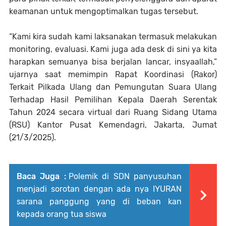
keamanan untuk mengoptimalkan tugas tersebut.
“Kami kira sudah kami laksanakan termasuk melakukan
monitoring, evaluasi. Kami juga ada desk di sini ya kita
harapkan semuanya bisa berjalan lancar, insyaallah,”
ujarnya saat memimpin Rapat Koordinasi (Rakor)
Terkait Pilkada Ulang dan Pemungutan Suara Ulang
Terhadap Hasil Pemilihan Kepala Daerah Serentak
Tahun 2024 secara virtual dari Ruang Sidang Utama
(RSU) Kantor Pusat Kemendagri, Jakarta, Jumat
(21/3/2025).
Baca Juga :
Polemik di SDN panyusuhan
menjadi sorotan dengan ada nya IYURAN
sarana panggung yang di beban kan
kepada orang tua siswa