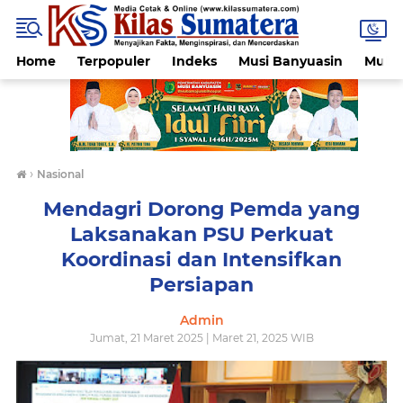
Home
Terpopuler
Indeks
Musi Banyuasin
Muba
›
Nasional
Mendagri Dorong Pemda yang
Laksanakan PSU Perkuat
Koordinasi dan Intensifkan
Persiapan
Admin
Jumat, 21 Maret 2025 | Maret 21, 2025 WIB