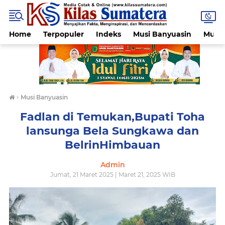
Home
Terpopuler
Indeks
Musi Banyuasin
Muba
›
Musi Banyuasin
Fadlan di Temukan,Bupati Toha
lansunga Bela Sungkawa dan
BelrinHimbauan
Admin
Jumat, 21 Maret 2025 | Maret 21, 2025 WIB