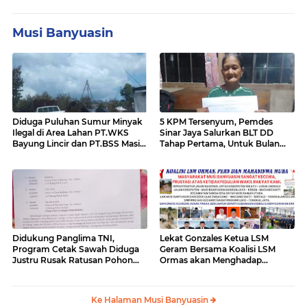
Musi Banyuasin
Diduga Puluhan Sumur Minyak
5 KPM Tersenyum, Pemdes
Ilegal di Area Lahan PT.WKS
Sinar Jaya Salurkan BLT DD
Bayung Lincir dan PT.BSS Masi
Tahap Pertama, Untuk Bulan
Ada Yang Beroperasi,"Publik
Januari - April
Desak Kapolda Sumsel Turun
Kelapangan Sikat Bersih Mafia
Minyak di Area Tersebut
Didukung Panglima TNI,
Lekat Gonzales Ketua LSM
Program Cetak Sawah Diduga
Geram Bersama Koalisi LSM
Justru Rusak Ratusan Pohon
Ormas akan Menghadap
Karet Masyarakat Bailangu
Gubernur Sumsel Terkait
Kerusakan Jalan Lintas Tengah
Palembang-Lubuk Lingau
Ke Halaman Musi Banyuasin