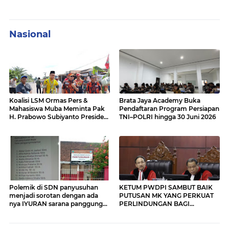
Nasional
Koalisi LSM Ormas Pers &
Brata Jaya Academy Buka
Mahasiswa Muba Meminta Pak
Pendaftaran Program Persiapan
H. Prabowo Subiyanto Presiden
TNI–POLRI hingga 30 Juni 2026
untuk turun Cek Jalan Nasional
Sumatera Hancur Lebur, Rusak
parah dan Amburadul.
Polemik di SDN panyusuhan
KETUM PWDPI SAMBUT BAIK
menjadi sorotan dengan ada
PUTUSAN MK YANG PERKUAT
nya IYURAN sarana panggung
PERLINDUNGAN BAGI
yang di beban kan kepada
WARTAWAN
orang tua siswa