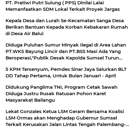
PT. Pratiwi Putri Sulung ( PPS) Dinilai Lalai
Memanfaatkan SDM Lokal Terkait Proyek Jargas
Kepala Desa dan Lurah Se-Kecamatan Sanga Desa
Berikan Bantuan Kepada Korban Kebakaran Rumah
di Desa Air Balui
Diduga Puluhan Sumur Minyak Ilegal di Area Lahan
PT.WKS Bayung Lincir dan PT.BSS Masi Ada Yang
Beroperasi,"Publik Desak Kapolda Sumsel Turun
Kelapangan Sikat Bersih Mafia Minyak di Area
5 KPM Tersenyum, Pemdes Sinar Jaya Salurkan BLT
Tersebut
DD Tahap Pertama, Untuk Bulan Januari - April
Didukung Panglima TNI, Program Cetak Sawah
Diduga Justru Rusak Ratusan Pohon Karet
Masyarakat Bailangu
Lekat Gonzales Ketua LSM Geram Bersama Koalisi
LSM Ormas akan Menghadap Gubernur Sumsel
Terkait Kerusakan Jalan Lintas Tengah Palembang-
Lubuk Lingau